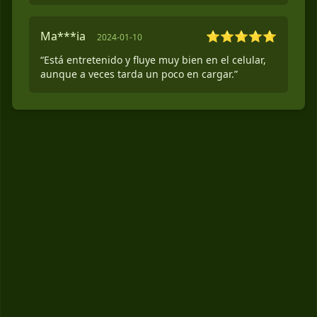
Ma***ia
⭐⭐⭐⭐⭐
2024-01-10
“Está entretenido y fluye muy bien en el celular,
aunque a veces tarda un poco en cargar.”