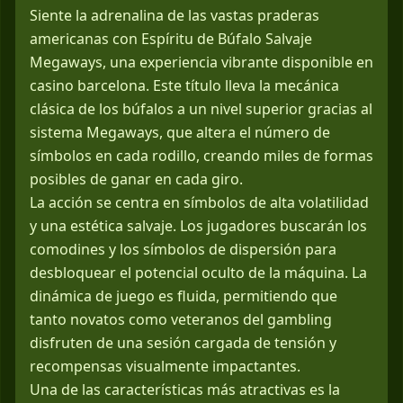
Siente la adrenalina de las vastas praderas
americanas con Espíritu de Búfalo Salvaje
Megaways, una experiencia vibrante disponible en
casino barcelona. Este título lleva la mecánica
clásica de los búfalos a un nivel superior gracias al
sistema Megaways, que altera el número de
símbolos en cada rodillo, creando miles de formas
posibles de ganar en cada giro.
La acción se centra en símbolos de alta volatilidad
y una estética salvaje. Los jugadores buscarán los
comodines y los símbolos de dispersión para
desbloquear el potencial oculto de la máquina. La
dinámica de juego es fluida, permitiendo que
tanto novatos como veteranos del gambling
disfruten de una sesión cargada de tensión y
recompensas visualmente impactantes.
Una de las características más atractivas es la