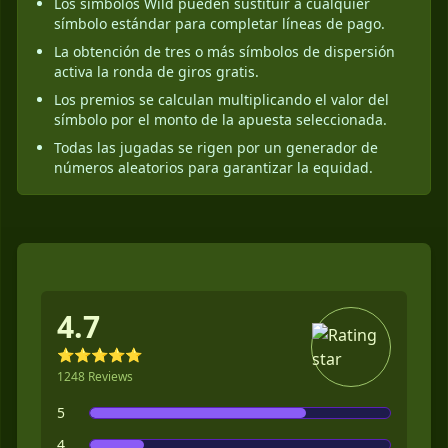
Los símbolos Wild pueden sustituir a cualquier
símbolo estándar para completar líneas de pago.
La obtención de tres o más símbolos de dispersión
activa la ronda de giros gratis.
Los premios se calculan multiplicando el valor del
símbolo por el monto de la apuesta seleccionada.
Todas las jugadas se rigen por un generador de
números aleatorios para garantizar la equidad.
4.7
⭐⭐⭐⭐⭐
1248 Reviews
5
4