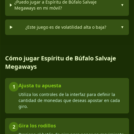
¿Puedo jugar a Espíritu de Búfalo Salvaje
▼
Megaways en mi móvil?
¿Este juego es de volatilidad alta o baja?
▼
Cómo jugar Espíritu de Búfalo Salvaje
Megaways
Ajusta tu apuesta
1
Utiliza los controles de la interfaz para definir la
cantidad de monedas que deseas apostar en cada
giro.
Gira los rodillos
2