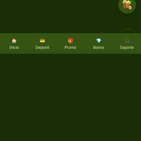
🏠
💳
🎁
💎
🎧
Inicio
Deposit
Promo
Bonos
Soporte
✕
Select Language
🇲🇽
✓
Mexico