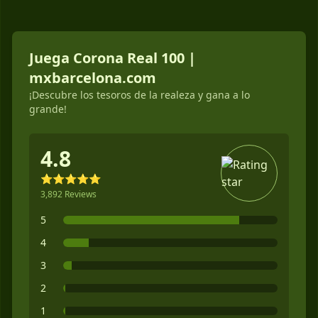
Juega Corona Real 100 |
mxbarcelona.com
¡Descubre los tesoros de la realeza y gana a lo
grande!
4.8
⭐⭐⭐⭐⭐
3,892 Reviews
5
4
3
2
1