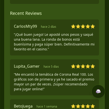
Recent Reviews
CarlosMty99
⭐⭐⭐⭐⭐
hace 2 días
“¡Qué buen juego! Le aposté unos pesos y saqué
una buena lana. La ronda de bonos está
buenísima y paga súper bien. Definitivamente mi
favorito en el casino.”
Lupita_Gamer
⭐⭐⭐⭐⭐
hace 5 días
“Me encantó la temática de Corona Real 100. Los
gráficos son de primera y ya he sacado el premio
mayor un par de veces. ¡Súper recomendado
para jugar online!”
BetoJuega
⭐⭐⭐⭐⭐
hace 1 semana