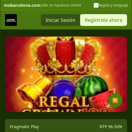
mxbarcelona.com
Líder en Apuestas Online
Región y Lenguaje
Iniciar Sesión
Regístrate ahora
▶
Corona Real 100
Pragmatic Play
RTP 96.50%