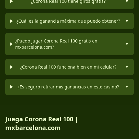
¿Corona Real 100 tiene giros gratis?
▼
¿Cuál es la ganancia máxima que puedo obtener?
▼
¿Puedo jugar Corona Real 100 gratis en
▼
mxbarcelona.com?
¿Corona Real 100 funciona bien en mi celular?
▼
¿Es seguro retirar mis ganancias en este casino?
▼
Juega Corona Real 100 |
mxbarcelona.com