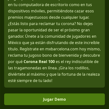
en tu computadora de escritorio como en tus
dispositivos móviles, permitiéndote cazar esos
premios majestuosos desde cualquier lugar.
¿Estás listo para reclamar tu corona? No dejes
pasar la oportunidad de ser el próximo gran
ganador. Únete a la comunidad de jugadores en
México que ya están disfrutando de este increíble
título. Regístrate en mxbarcelona.com hoy mismo,
reclama tu jugoso bono de bienvenida y descubre
por qué
Corona Real 100
es el rey indiscutible de
las tragamonedas en línea. ¡Gira los rodillos,
diviértete al máximo y que la fortuna de la realeza
esté siempre de tu lado!
Jugar Demo