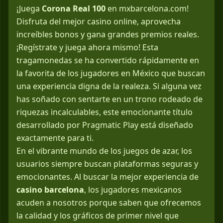
¡Juega
Corona Real 100
en mxbarcelona.com!
Disfruta del mejor casino online, aprovecha
increíbles bonos y gana grandes premios reales.
¡Regístrate y juega ahora mismo! Esta
tragamonedas se ha convertido rápidamente en
la favorita de los jugadores en México que buscan
una experiencia digna de la realeza. Si alguna vez
has soñado con sentarte en un trono rodeado de
riquezas incalculables, este emocionante título
desarrollado por Pragmatic Play está diseñado
exactamente para ti.
En el vibrante mundo de los juegos de azar, los
usuarios siempre buscan plataformas seguras y
emocionantes. Al buscar la mejor experiencia de
casino barcelona
, los jugadores mexicanos
acuden a nosotros porque saben que ofrecemos
la calidad y los gráficos de primer nivel que